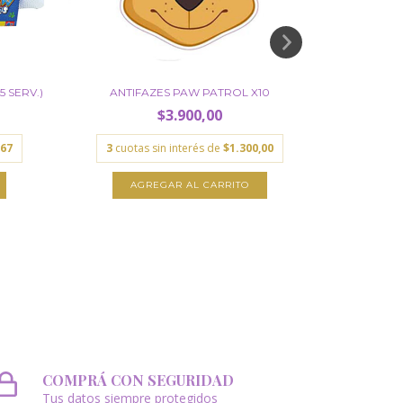
 SERV.)
ANTIFAZES PAW PATROL X10
CAJITA FE
$3.900,00
,67
3
cuotas sin interés de
$1.300,00
3
cuota
COMPRÁ CON SEGURIDAD
Tus datos siempre protegidos