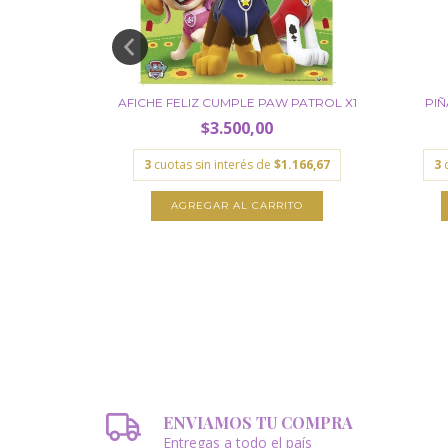
W PATROL X1
AFICHE FELIZ CUMPLE PAW PATROL X1
PIÑ
$3.500,00
.633,33
3
cuotas sin interés de
$1.166,67
3
ENVIAMOS TU COMPRA
Entregas a todo el país