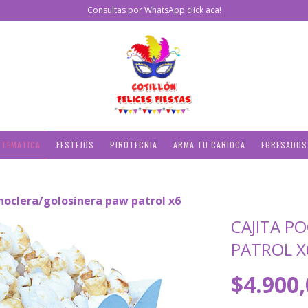
Consultas por WhatsApp click aca!
 TEMATICA
FESTEJOS
PIROTECNIA
ARMA TU CARIOCA
EGRESADOS
hoclera/golosinera paw patrol x6
CAJITA P
PATROL X
$4.900