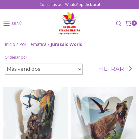
Consultas por WhatsApp click aca!
0
MENÚ
Inicio
/
Por Tematica
/
Jurassic World
Ordenar por
FILTRAR