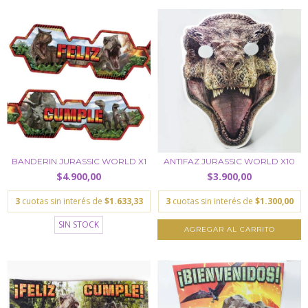
BANDERIN JURASSIC WORLD X1
ANTIFAZ JURASSIC WORLD X10
$4.900,00
$3.900,00
3
cuotas sin interés de
$1.633,33
3
cuotas sin interés de
$1.300,00
SIN STOCK