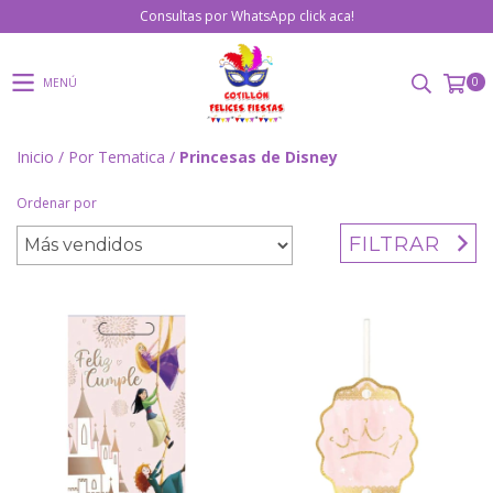
Consultas por WhatsApp click aca!
0
MENÚ
Inicio
/
Por Tematica
/
Princesas de Disney
Ordenar por
FILTRAR