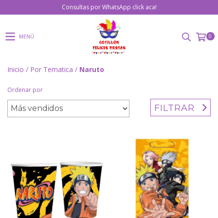
Consultas por WhatsApp click aca!
0
MENÚ
Inicio
/
Por Tematica
/
Naruto
Ordenar por
FILTRAR