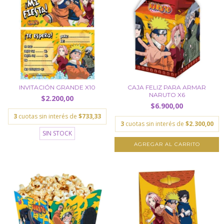
INVITACIÓN GRANDE X10
CAJA FELIZ PARA ARMAR
NARUTO X6
$2.200,00
$6.900,00
3
cuotas sin interés de
$733,33
3
cuotas sin interés de
$2.300,00
SIN STOCK