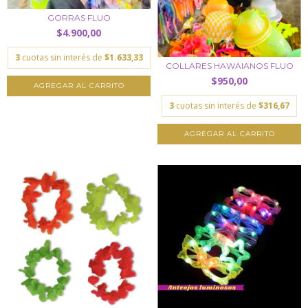
GORRAS FLUO
$4.900,00
3
cuotas sin interés de
$1.633,33
COLLARES HAWAIANOS FLUO
$950,00
AGREGAR AL CARRITO
3
cuotas sin interés de
$316,67