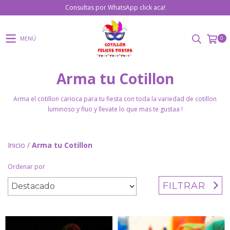
Consultas por WhatsApp click aca!
0
MENÚ
Arma tu Cotillon
Arma el cotillon carioca para tu fiesta con toda la variedad de cotillon
luminoso y fluo y llevate lo que mas te gustaa !
Inicio
/
Arma tu Cotillon
Ordenar por
FILTRAR