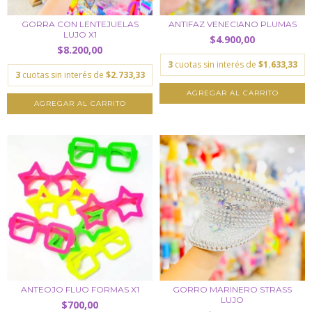
GORRA CON LENTEJUELAS
ANTIFAZ VENECIANO PLUMAS
LUJO X1
$4.900,00
$8.200,00
3
cuotas sin interés de
$1.633,33
3
cuotas sin interés de
$2.733,33
AGREGAR AL CARRITO
ANTEOJO FLUO FORMAS X1
GORRO MARINERO STRASS
LUJO
$700,00