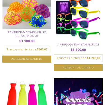
SOMBRERO BOMBIN FLUO
ESTAMPADO X1
$1.100,00
ANTEOJOS RAY BAN FLUO X1
3
cuotas sin interés de
$366,67
$3.600,00
3
cuotas sin interés de
$1.200,00