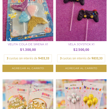
VELITA COLA DE SIRENA X1
VELA JOYSTICK X1
$1.300,00
$2.500,00
3
cuotas sin interés de
$433,33
3
cuotas sin interés de
$833,33