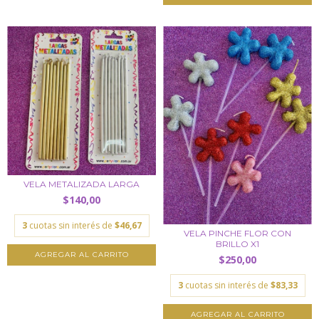
VELA METALIZADA LARGA
$140,00
3
cuotas sin interés de
$46,67
VELA PINCHE FLOR CON
BRILLO X1
AGREGAR AL CARRITO
$250,00
3
cuotas sin interés de
$83,33
AGREGAR AL CARRITO