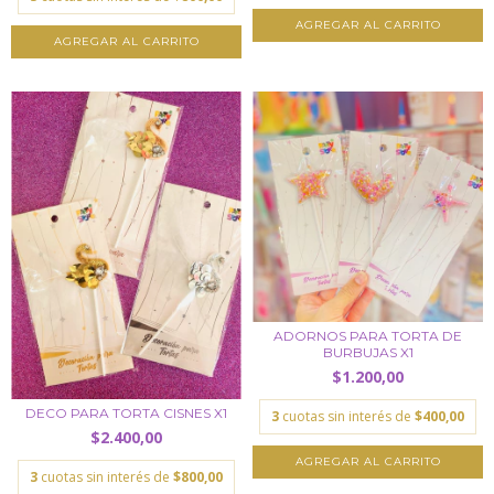
AGREGAR AL CARRITO
AGREGAR AL CARRITO
ADORNOS PARA TORTA DE
BURBUJAS X1
$1.200,00
DECO PARA TORTA CISNES X1
3
cuotas sin interés de
$400,00
$2.400,00
AGREGAR AL CARRITO
3
cuotas sin interés de
$800,00