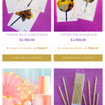
TOPPER FELIZ CUMPLEAÑOS
TOPPER PREMIUM BLACK
$2.900,00
$2.900,00
3
cuotas sin interés de
$966,67
3
cuotas sin interés de
$966,67
AGREGAR AL CARRITO