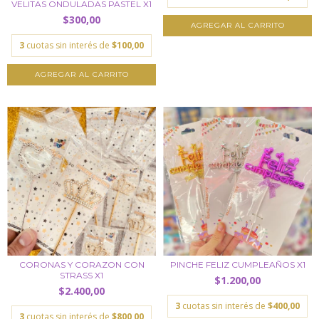
VELITAS ONDULADAS PASTEL X1
$300,00
3
cuotas sin interés de
$100,00
AGREGAR AL CARRITO
CORONAS Y CORAZON CON
PINCHE FELIZ CUMPLEAÑOS X1
STRASS X1
$1.200,00
$2.400,00
3
cuotas sin interés de
$400,00
3
cuotas sin interés de
$800,00