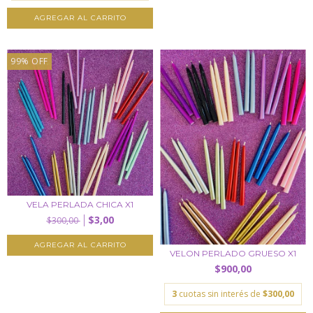
AGREGAR AL CARRITO
99
%
OFF
VELA PERLADA CHICA X1
$3,00
$300,00
AGREGAR AL CARRITO
VELON PERLADO GRUESO X1
$900,00
3
cuotas sin interés de
$300,00