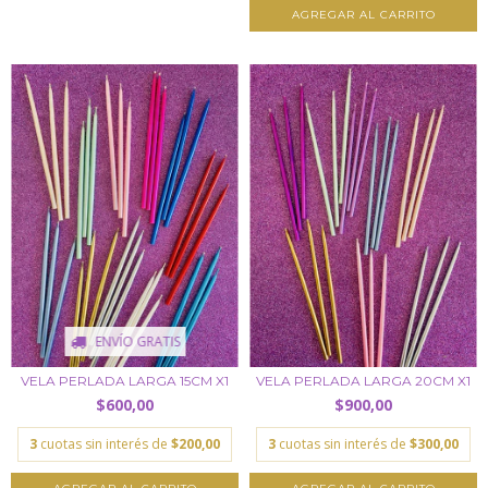
AGREGAR AL CARRITO
ENVÍO GRATIS
VELA PERLADA LARGA 15CM X1
VELA PERLADA LARGA 20CM X1
$600,00
$900,00
3
cuotas sin interés de
$200,00
3
cuotas sin interés de
$300,00