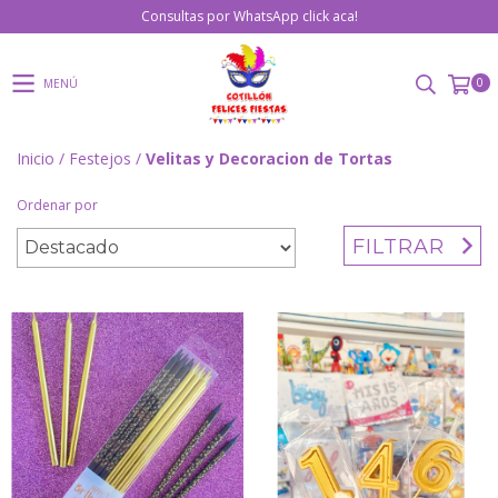
Consultas por WhatsApp click aca!
0
MENÚ
Inicio
/
Festejos
/
Velitas y Decoracion de Tortas
Ordenar por
FILTRAR