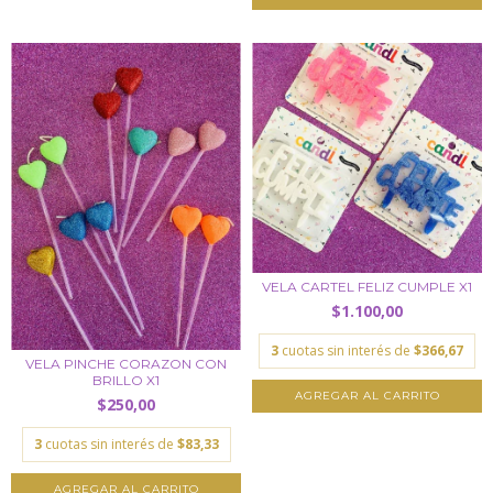
VELA CARTEL FELIZ CUMPLE X1
$1.100,00
3
cuotas sin interés de
$366,67
VELA PINCHE CORAZON CON
BRILLO X1
AGREGAR AL CARRITO
$250,00
3
cuotas sin interés de
$83,33
AGREGAR AL CARRITO